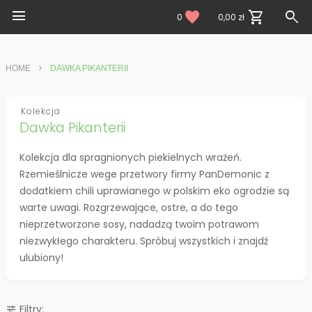
menu
search
favorite
shopping_cart
0
0,00 zł
HOME
DAWKA PIKANTERII
Kolekcja
Dawka Pikanterii
Kolekcja dla spragnionych piekielnych wrażeń.
Rzemieślnicze wege przetwory firmy PanDemonic z
dodatkiem chili uprawianego w polskim eko ogrodzie są
warte uwagi. Rozgrzewające, ostre, a do tego
nieprzetworzone sosy, nadadzą twoim potrawom
niezwykłego charakteru. Spróbuj wszystkich i znajdź
ulubiony!
Filtry:
tune