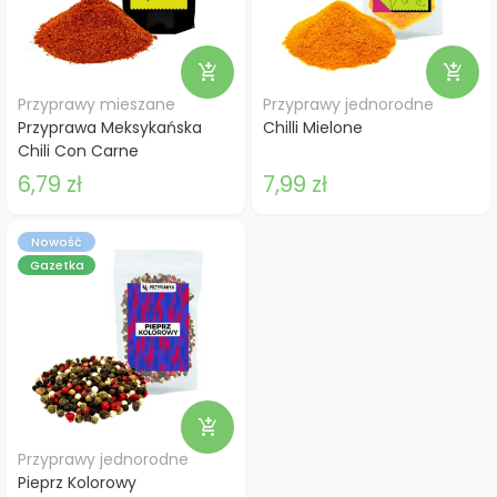
add_shopping_cart
add_shopping_cart
Przyprawy mieszane
Przyprawy jednorodne
Przyprawa Meksykańska
Chilli Mielone
Chili Con Carne
6,79 zł
7,99 zł
Nowość
Gazetka
add_shopping_cart
Przyprawy jednorodne
Pieprz Kolorowy