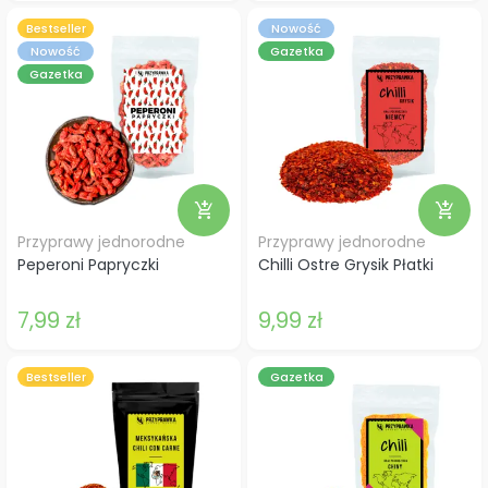
Bestseller
Nowość
Nowość
Gazetka
Gazetka
add_shopping_cart
add_shopping_cart
Przyprawy jednorodne
Przyprawy jednorodne
Peperoni Papryczki
Chilli Ostre Grysik Płatki
7,99 zł
9,99 zł
Bestseller
Gazetka