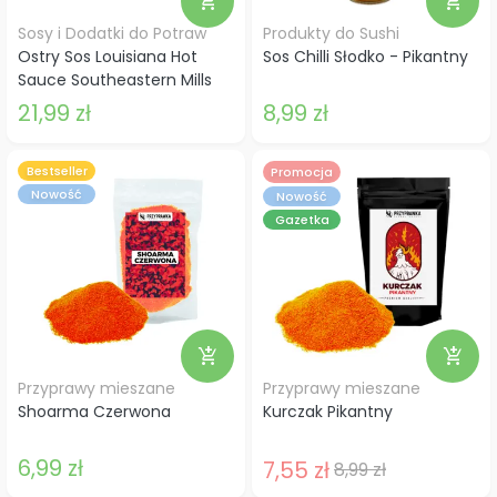
add_shopping_cart
add_shopping_cart
Sosy i Dodatki do Potraw
Produkty do Sushi
Ostry Sos Louisiana Hot
Sos Chilli Słodko - Pikantny
Sauce Southeastern Mills
21,99 zł
8,99 zł
Bestseller
Promocja
Nowość
Nowość
Gazetka
add_shopping_cart
add_shopping_cart
Przyprawy mieszane
Przyprawy mieszane
Shoarma Czerwona
Kurczak Pikantny
6,99 zł
7,55 zł
8,99 zł